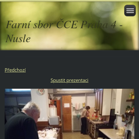
Farní sbor ČCE Praha 4 -
Nusle
Předchozí
Spustit prezentaci