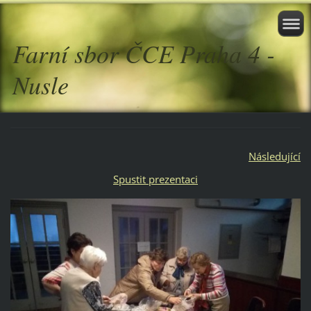
Farní sbor ČCE Praha 4 -
Nusle
Následující
Spustit prezentaci