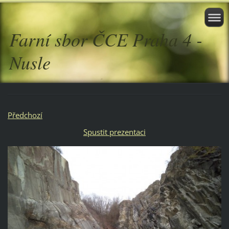
Farní sbor ČCE Praha 4 -
Nusle
Předchozí
Spustit prezentaci