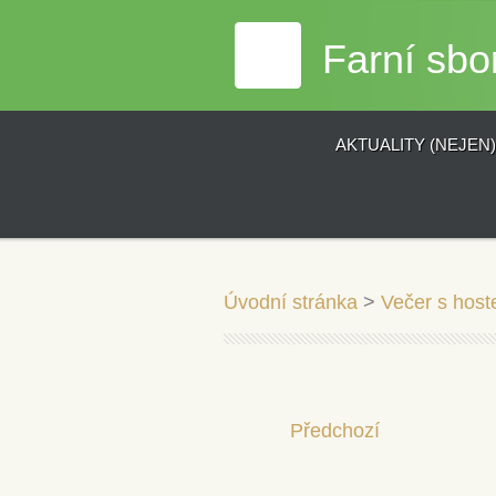
Farní sbo
AKTUALITY (NEJEN
Úvodní stránka
>
Večer s host
Předchozí