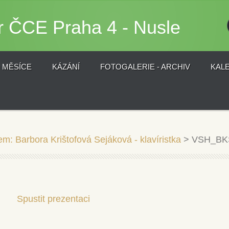
r ČCE Praha 4 - Nusle
) MĚSÍCE
KÁZÁNÍ
FOTOGALERIE - ARCHIV
KAL
em: Barbora Krištofová Sejáková - klavíristka
>
VSH_BKS
Spustit prezentaci