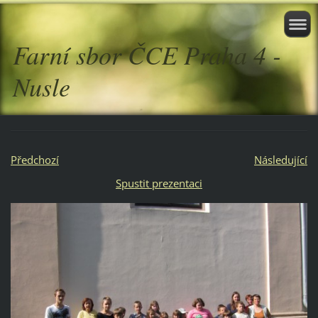
Farní sbor ČCE Praha 4 -
Nusle
Předchozí
Následující
Spustit prezentaci