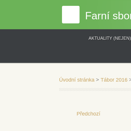
Farní sbo
AKTUALITY (NEJEN
Úvodní stránka
>
Tábor 2016
Předchozí