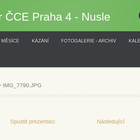
r ČCE Praha 4 - Nusle
) MĚSÍCE
KÁZÁNÍ
FOTOGALERIE - ARCHIV
KAL
>
IMG_7790.JPG
Spustit prezentaci
Následující