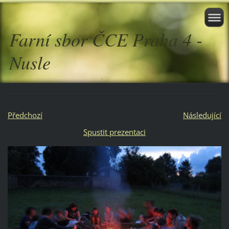
Farní sbor ČCE Praha 4 -
Nusle
Předchozí
Následující
Spustit prezentaci