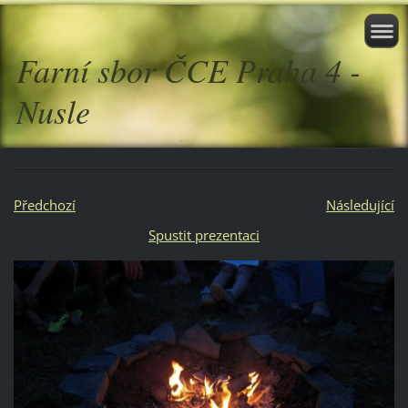
Farní sbor ČCE Praha 4 -
Nusle
Předchozí
Následující
Spustit prezentaci