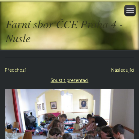
Farní sbor ČCE Praha 4 -
Nusle
Předchozí
Následující
Spustit prezentaci