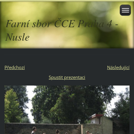
Farní sbor ČCE Praha 4 -
Nusle
Předchozí
Následující
Spustit prezentaci