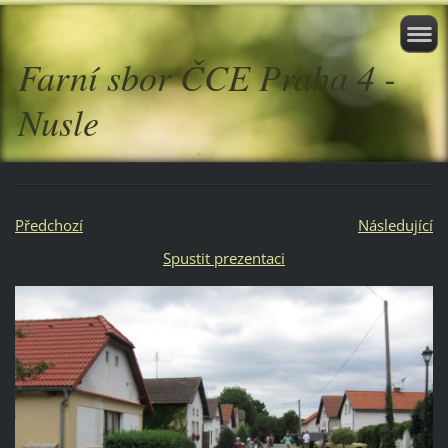
Farní sbor ČCE Praha 4 -
Nusle
Předchozí
Následující
Spustit prezentaci