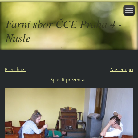
Farní sbor ČCE Praha 4 -
Nusle
Předchozí
Následující
Spustit prezentaci