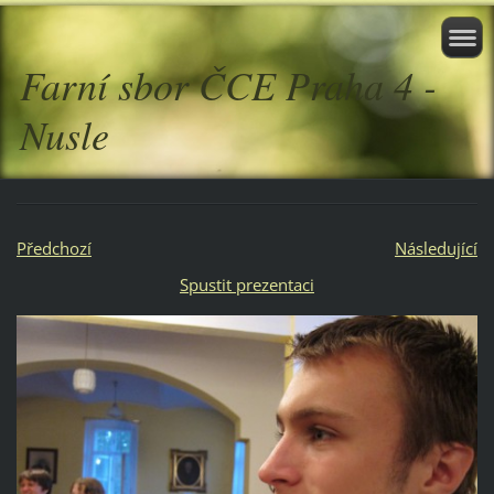
Farní sbor ČCE Praha 4 -
Nusle
Předchozí
Následující
Spustit prezentaci