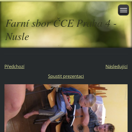
Farní sbor ČCE Praha 4 -
Nusle
Předchozí
Následující
Spustit prezentaci