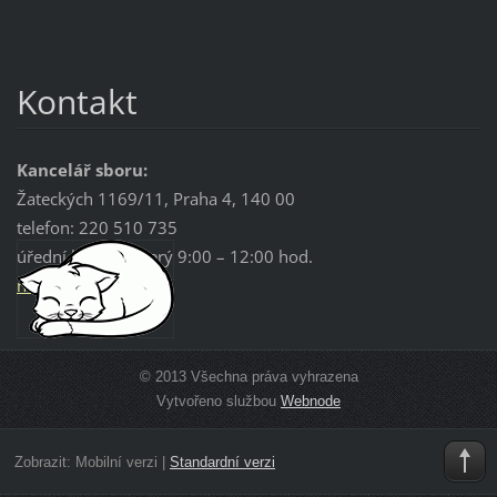
Kontakt
Kancelář sboru:
Žateckých 1169/11, Praha 4, 140 00
telefon: 220 510 735
úřední hodiny: úterý 9:00 – 12:00 hod.
nusle@ev
angnet.c
z
© 2013 Všechna práva vyhrazena
Vytvořeno službou
Webnode
Zobrazit:
Mobilní verzi
|
Standardní verzi