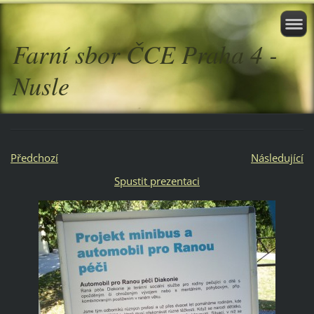
Farní sbor ČCE Praha 4 -
Nusle
Předchozí
Následující
Spustit prezentaci