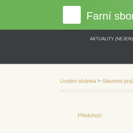
Farní sbo
AKTUALITY (NEJEN
Úvodní stránka
>
Slavnost pra
Předchozí