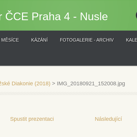
r ČCE Praha 4 - Nusle
) MĚSÍCE
KÁZÁNÍ
FOTOGALERIE - ARCHIV
KAL
žské Diakonie (2018)
>
IMG_20180921_152008.jpg
Spustit prezentaci
Následující