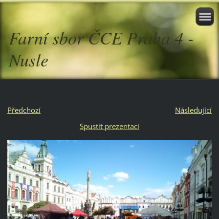
Farní sbor ČCE Praha 4 -
Nusle
Předchozí
Následující
Spustit prezentaci