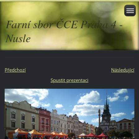
Farní sbor ČCE Praha 4 -
Nusle
Předchozí
Následující
Spustit prezentaci