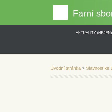
Farní sbo
AKTUALITY (NEJEN
Úvodní stránka
>
Slavnost ke 