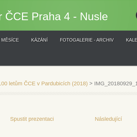
r ČCE Praha 4 - Nusle
) MĚSÍCE
KÁZÁNÍ
FOTOGALERIE - ARCHIV
KAL
100 letům ČCE v Pardubicích (2018)
>
IMG_20180929_1
Spustit prezentaci
Následující