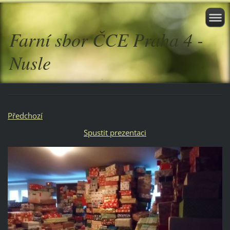
Farní sbor ČCE Praha 4 -
Nusle
Předchozí
Spustit prezentaci