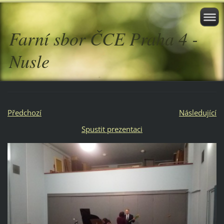
Farní sbor ČCE Praha 4 -
Nusle
Předchozí
Následující
Spustit prezentaci