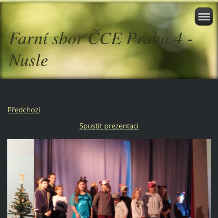
Farní sbor ČCE Praha 4 -
Nusle
Předchozí
Spustit prezentaci