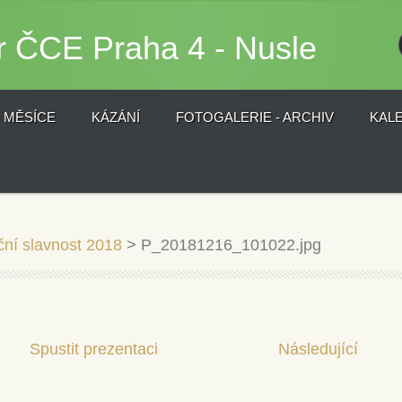
r ČCE Praha 4 - Nusle
) MĚSÍCE
KÁZÁNÍ
FOTOGALERIE - ARCHIV
KAL
ní slavnost 2018
>
P_20181216_101022.jpg
Spustit prezentaci
Následující