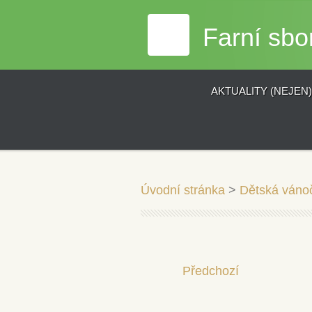
Farní sbo
AKTUALITY (NEJEN
Úvodní stránka
>
Dětská vánoč
Předchozí