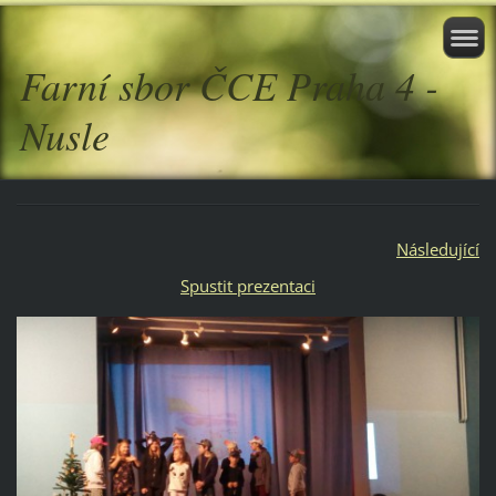
Farní sbor ČCE Praha 4 -
Nusle
Následující
Spustit prezentaci